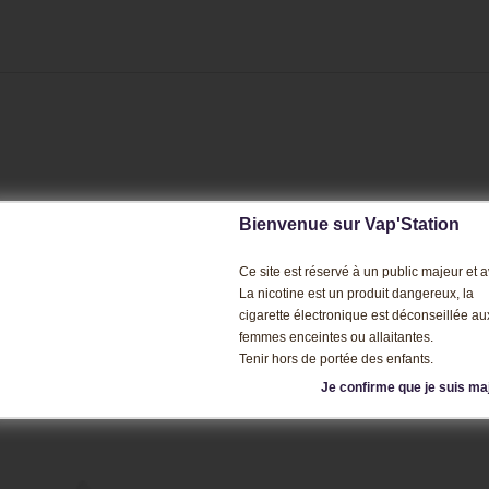
Bienvenue sur Vap'Station
Ce site est réservé à un public majeur et av
La nicotine est un produit dangereux, la
cigarette électronique est déconseillée au
femmes enceintes ou allaitantes.
Tenir hors de portée des enfants.
SI CE PRODUIT ONT ÉGALEMENT AC
Je confirme que je suis ma