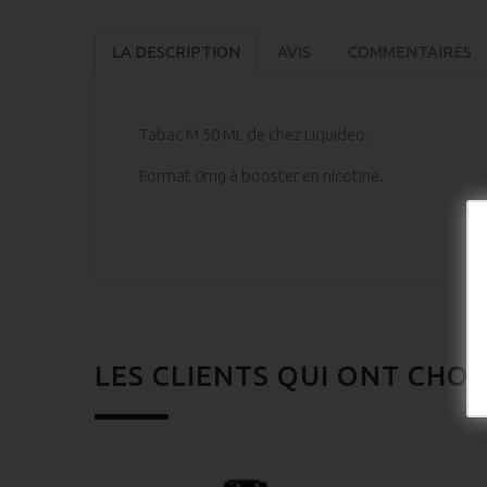
LA DESCRIPTION
AVIS
COMMENTAIRES
Tabac M 50 ML de chez Liquideo.
Format 0mg à booster en nicotine.
LES CLIENTS QUI ONT CHOI