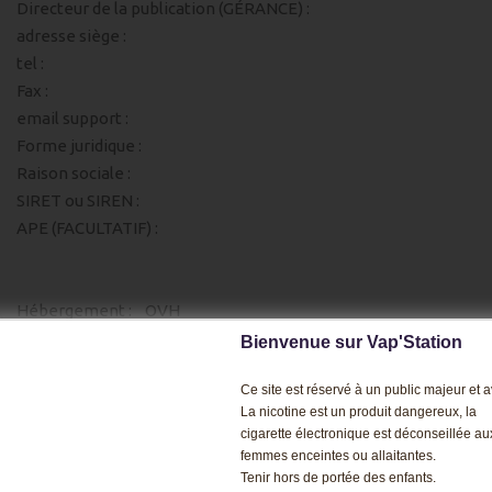
Directeur de la publication (GÉRANCE) :
adresse siège :
tel :
Fax :
email support :
Forme juridique :
Raison sociale :
SIRET ou SIREN :
APE (FACULTATIF) :
Hébergement : OVH
Bienvenue sur Vap'Station
2 rue Kellermann - 59100 Roubaix - France.
Ce site est réservé à un public majeur et av
La nicotine est un produit dangereux, la
cigarette électronique est déconseillée au
Toute représentation totale ou partielle de ce site par
femmes enceintes ou allaitantes.
quelque procédé que ce soit, sans l'autorisation expresse du
Tenir hors de portée des enfants.