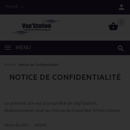
French
0
0
MENU
Accueil
Notice de Confidentialité
NOTICE DE CONFIDENTIALITÉ
Le présent site est la propriété de Vap'Station,
établissement situé au 130 rue du Grand But 59160 Lomme
Nom du Site : WWW.