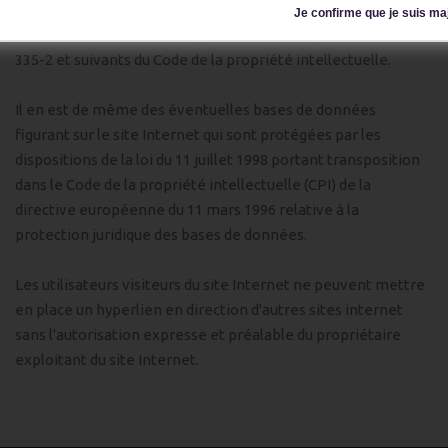
propriétaire exploitant du site Internet est interdite et
Je confirme que je suis ma
constituerait une contrefaçon sanctionnée par les article L
335-2 et suivants du Code de la propriété intellectuelle.
Il en est de même des éventuelles bases de données
figurant sur le site Internet qui sont protégées par les
dispositions de la loi du 11 juillet 1998 portant transposition
dans le Code de la propriété intellectuelle (CPI) de la
directive européenne du 11 mars 1996 relative à la
protection juridique des bases de données.
Les utilisateurs visiteurs du site Internet ne peuvent mettre
en place un hyperlien en direction d'autres sites internet
sans l'autorisation expresse et préalable du propriétaire
exploitant du site Internet.