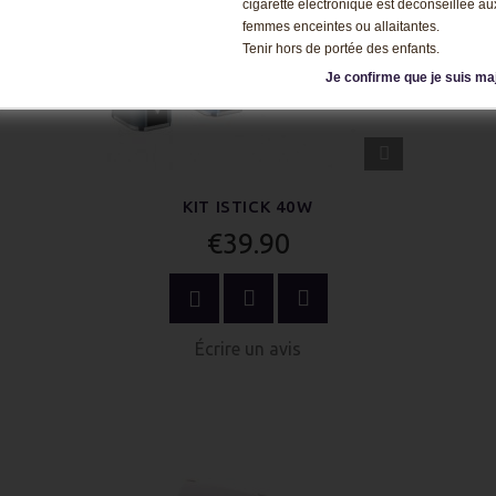
cigarette électronique est déconseillée au
femmes enceintes ou allaitantes.
Tenir hors de portée des enfants.
Je confirme que je suis ma
APERÇU
RAPIDE
KIT ISTICK 40W
€39.90
ACHETER MAINTENANT
Écrire un avis