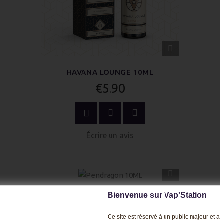
APERÇU
RAPIDE
HAVANA LOUNGE 10ML
€5.90
OPTIONS
Écrire un avis
APERÇU
RAPIDE
Bienvenue sur Vap'Station
PENDRAGON 10ML
€5.90
Ce site est réservé à un public majeur et av