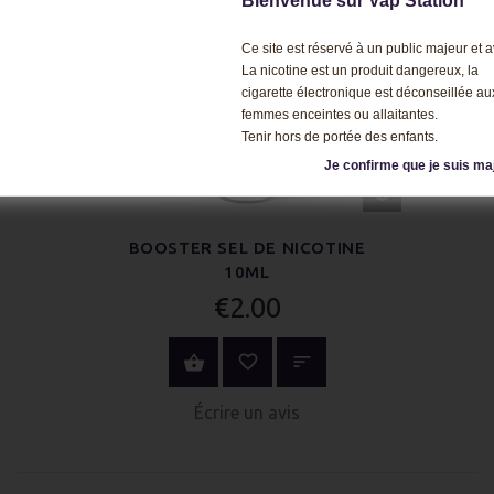
Bienvenue sur Vap'Station
Ce site est réservé à un public majeur et av
La nicotine est un produit dangereux, la
cigarette électronique est déconseillée au
femmes enceintes ou allaitantes.
Tenir hors de portée des enfants.
Je confirme que je suis ma
APERÇU
RAPIDE
BOOSTER SEL DE NICOTINE
10ML
€2.00
ACHETER MAINTENANT
Écrire un avis