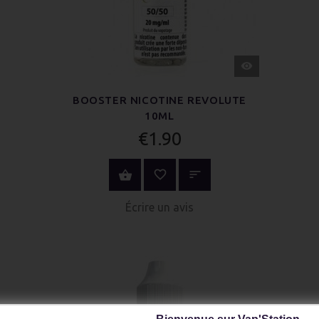
APERÇU
RAPIDE
BOOSTER NICOTINE REVOLUTE
10ML
€1.90
ACHETER MAINTENANT
Écrire un avis