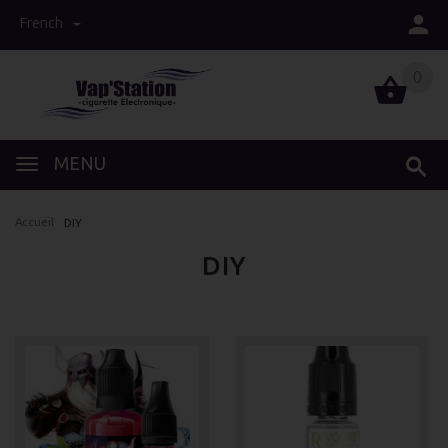
French
0
0
MENU
Accueil
DIY
DIY