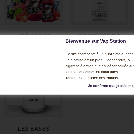
ARÔMES ET
BOOSTERS DE
CONCENTRÉS
NICOTINE
Bienvenue sur Vap'Station
Ce site est réservé à un public majeur et av
La nicotine est un produit dangereux, la
cigarette électronique est déconseillée au
femmes enceintes ou allaitantes.
Tenir hors de portée des enfants.
Je confirme que je suis ma
LES BASES