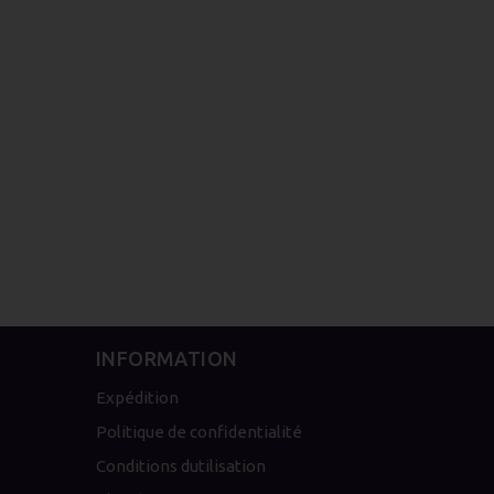
PACK RÉSISTANCES ASPIRE
NAUTILUS 2S
€13.50
Écrire un avis
INFORMATION
Expédition
Politique de confidentialité
Conditions dutilisation