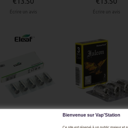
€13.50
€13.50
Écrire un avis
Écrire un avis
Bienvenue sur Vap'Station
CK RÉSISTANCES ELEAF
PACK RÉSISTANCES FA
MELO 2/3/4
KING X3 M-DUAL
Ce site est réservé à un public majeur et av