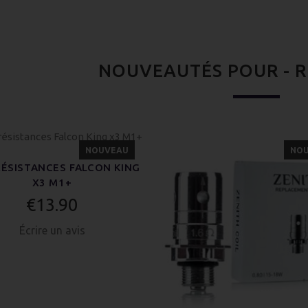
NOUVEAUTÉS POUR - R
NOUVEAU
NO
RÉSISTANCES FALCON KING
X3 M1+
€13.90
Écrire un avis