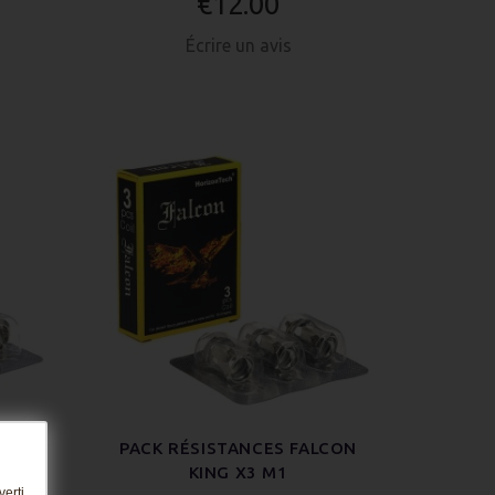
€12.00
Écrire un avis
LCON
PACK RÉSISTANCES FALCON
KING X3 M1
erti.