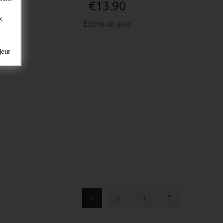
€13.90
x
Écrire un avis
NANT
ACHETER MAINTENANT
jeur
1
2
3