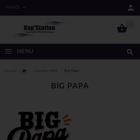
French
0
0
MENU
Accueil
Liquides 50ML
Big Papa
BIG PAPA