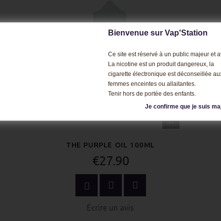
Bienvenue sur Vap'Station
Ce site est réservé à un public majeur et av
La nicotine est un produit dangereux, la
cigarette électronique est déconseillée au
femmes enceintes ou allaitantes.
Tenir hors de portée des enfants.
Je confirme que je suis ma
APERÇU
RAPIDE
THE PURPLE OIL 100ML
€27.90
ACHETER MAINTENANT
Écrire un avis