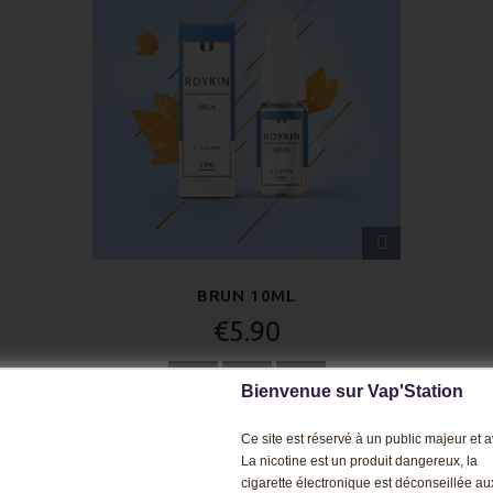
APERÇU
RAPIDE
BRUN 10ML
€5.90
OPTIONS
Bienvenue sur Vap'Station
Écrire un avis
Ce site est réservé à un public majeur et av
La nicotine est un produit dangereux, la
cigarette électronique est déconseillée au