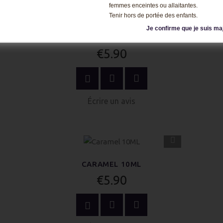
femmes enceintes ou allaitantes.
APERÇU
Tenir hors de portée des enfants.
RAPIDE
Je confirme que je suis ma
BURLEY 10ML
€5.90
OPTIONS
Écrire un avis
APERÇU
RAPIDE
CARAMEL 10ML
€5.90
OPTIONS