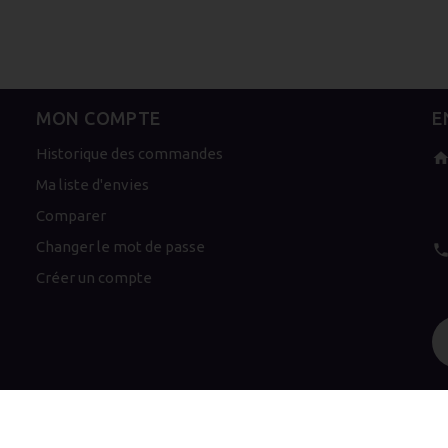
MON COMPTE
E
Historique des commandes
Ma liste d'envies
Comparer
Changer le mot de passe
Créer un compte