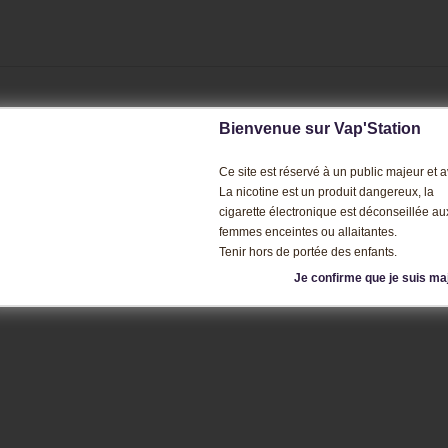
!
Bienvenue sur Vap'Station
Ce site est réservé à un public majeur et av
La nicotine est un produit dangereux, la
cigarette électronique est déconseillée au
femmes enceintes ou allaitantes.
Tenir hors de portée des enfants.
SI CE PRODUIT ONT ÉGALEMENT AC
Je confirme que je suis ma