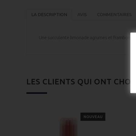
LA DESCRIPTION
AVIS
COMMENTAIRES
Une succulente limonade agrumes et framboises 
LES CLIENTS QUI ONT CHOI
NOUVEAU