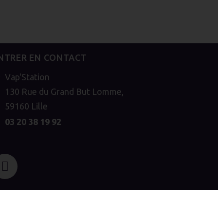
NTRER EN CONTACT
Vap'Station
130 Rue du Grand But Lomme,
59160 Lille
03 20 38 19 92