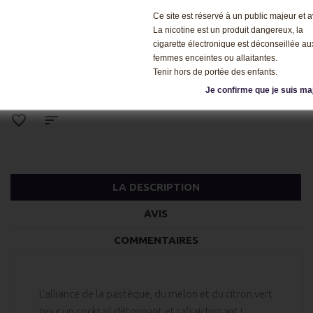
Ce site est réservé à un public majeur et av
QTÉ :
La nicotine est un produit dangereux, la
cigarette électronique est déconseillée au
femmes enceintes ou allaitantes.
Tenir hors de portée des enfants.
Je confirme que je suis ma
LA DESCRIPTION
AVIS
COMMENTAIRES
L'alliance de la pastèque, du melon et du citron vert
pour un cocktail détonnant et rafraichissant !