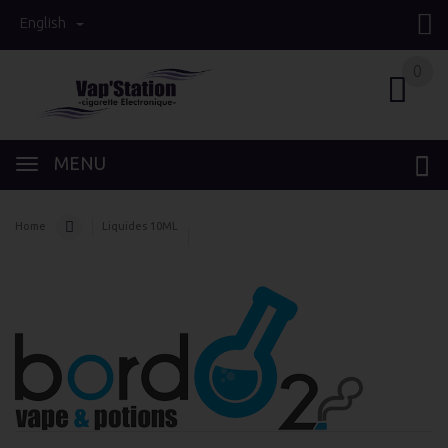
English
0
0
MENU
Home
Liquides 10ML