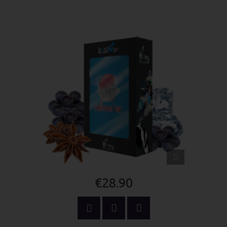
QUICK
VIEW
€28.90
ADD TO CART