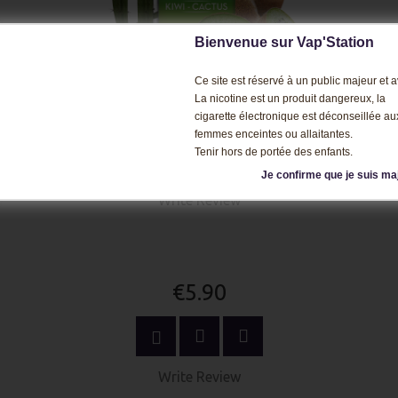
Bienvenue sur Vap'Station
QUICK
VIEW
Ce site est réservé à un public majeur et av
La nicotine est un produit dangereux, la
€5.90
cigarette électronique est déconseillée au
femmes enceintes ou allaitantes.
Tenir hors de portée des enfants.
SELECT OPTIONS
Je confirme que je suis ma
Write Review
QUICK
VIEW
€5.90
SELECT OPTIONS
Write Review