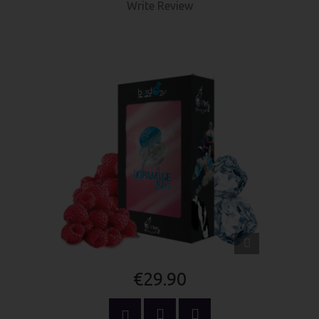
Write Review
QUICK
VIEW
€29.90
ADD TO CART